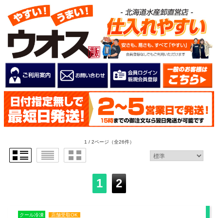
1 / 2ページ
（全26件）
1
2
クール冷凍
店舗受取OK