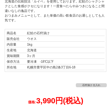
北海道の伝統技法「ルイベ」を使用しております。紅鮭のシャクシャ
クとした食感がクセになります！一度食べたらやみつきになること間
違いなしの逸品です。
おつまみメニューとして、また単価の高い飲食店のお通しとしても人
気です。
商品名
紅鮭の石狩漬け
販売会社
ウオス
内容量
1kg
生産地
北海道
賞味期限
3ヶ月
保存方法
要冷凍 -18℃以下
所在地
札幌市豊平区中の島2条3丁目6-18
石狩漬け 仕入れ
3,990円
(税込)
価格: