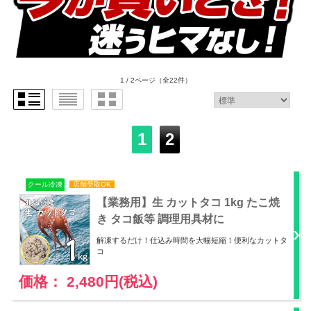
1 / 2ページ
（全22件）
1
2
クール冷凍
店舗受取OK
【業務用】生 カットタコ 1kg たこ焼
き タコ飯等 調理用具材に
解凍するだけ！仕込み時間を大幅短縮！便利なカットタ
コ
価格： 2,480円(税込)