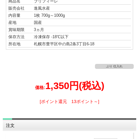
商品名
ブリフィーレ
販売会社
進風水産
内容量
1枚 700g～1000g
産地
国産
賞味期限
3ヵ月
保存方法
冷凍保存 -18℃以下
所在地
札幌市豊平区中の島2条3丁目6-18
ぶり 仕入れ
1,350円
(税込)
価格:
[ポイント還元 13ポイント～]
注文