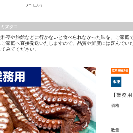
タコ 仕入れ
 ミズダコ
級料亭や旅館などに行かないと食べられなかった味を、ご家庭
らご家庭へ直接発送いたしますので、品質や鮮度には喜んでい
してみてください。
【業務用 
価格:
数量: