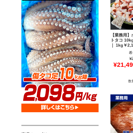
【業務用】
トタコ 10kg
｜ 1kg￥2,
希
¥
¥21,4
数