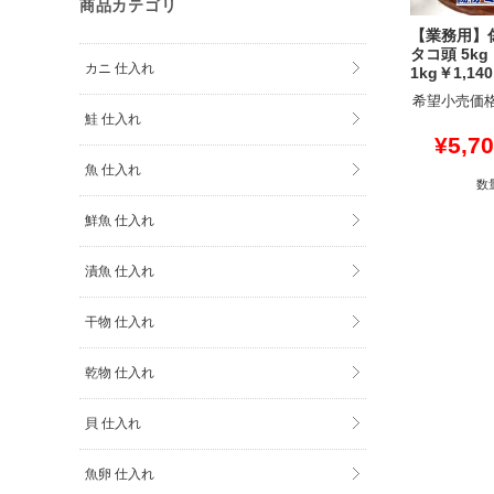
商品カテゴリ
【業務用】
タコ頭 5kg
カニ 仕入れ
1kg￥1,140
希望小売価格
鮭 仕入れ
¥5,7
魚 仕入れ
数
鮮魚 仕入れ
漬魚 仕入れ
干物 仕入れ
乾物 仕入れ
貝 仕入れ
魚卵 仕入れ