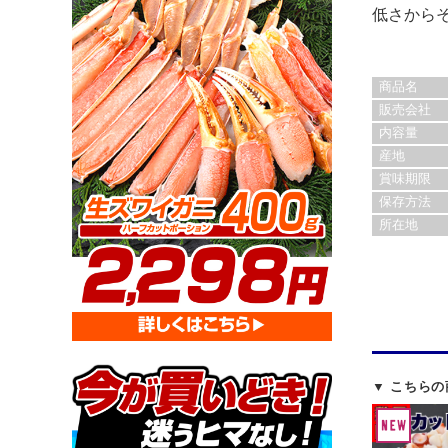
低さから
商品名
販売会社
内容量
産地
賞味期限
保存方法
所在地
▼ こちら