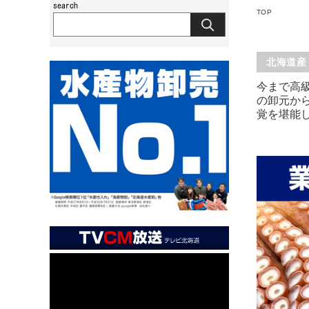
TOP
北海道産
今まで高
の卸元か
覚を堪能