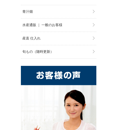
青汁畑
水産通販 ｜ 一般のお客様
産直 仕入れ
旬もの（随時更新）