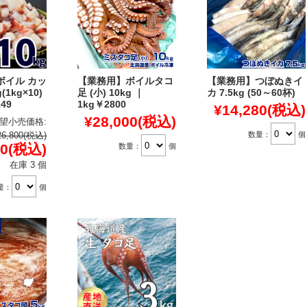
ボイル カッ
【業務用】ボイルタコ
【業務用】つぼぬきイ
(1kg×10)
足 (小) 10kg ｜
カ 7.5kg (50～60杯)
149
1kg￥2800
¥14,280
(税込)
¥28,000
(税込)
望小売価格:
数量：
個
26,800
(税込)
90
(税込)
数量：
個
在庫 3 個
量：
個