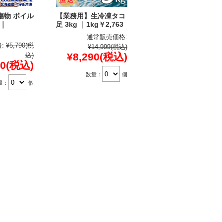
傷物 ボイル
【業務用】生冷凍タコ
 ｜
足 3kg ｜1kg￥2,763
通常販売価格:
:
¥5,790
(税
¥14,999
(税込)
¥8,290
(税込)
込)
00
(税込)
数量：
個
量：
個